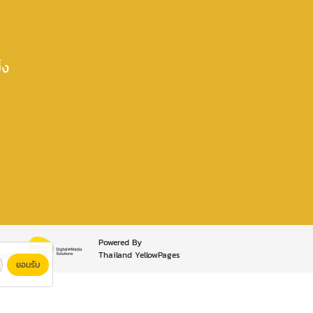
่ง
Powered By
rypt
Thailand YellowPages
ยอมรับ