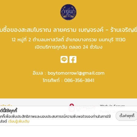
ับซื้อของสะสมโบราณ ลายคราม เบญจรงค์ - ร้านเจริญยิ
12 หมู่ที่ 2 ตำบลมหาสวัสดิ์ อำเภอบางกรวย นนทบุรี 11130
เปิดบริการทุกวัน ตลอด 24 ชั่วโมง
อีเมล :
boytomorrow1@gmail.com
โทรศัพท์ :
086-356-3841
จริญยิ่ง
Work is Secure
์นี้ใช้คุกกี้
Protect Data With Enc
ตั้งค่าคุกกี้
คุกกี้เพื่อเพิ่มประสิทธิภาพและมอบประสบการณ์ความพึงพอใจของท่านในการใช้
็บไซต์
เรียนรู้เพิ่มเติม