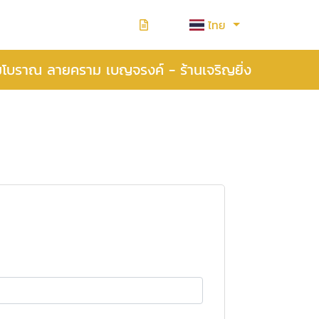
ไทย
มโบราณ ลายคราม เบญจรงค์ - ร้านเจริญยิ่ง